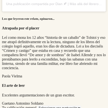
Una publicación compartida por Dian 🍂 | Más allá del librero (@mas_alla_del_librero)
Los que leyeron este relato, opinaron...
Atrapada por el placer
Leí como mona los 12 años “historia de un caballo” de Tolstoi y eso
me atrapó definitivamente en la lectura, ninguno de los libros del
colegio logró aquello, eran los días de dictadura. Lei a los dieciséis
“Crimen y castigo” que estaba en casa y recuerdo que una
compañera llevó “De amor y de sombras
” de Isabel Allende y nos lo
prestábamos para leerlo a escondidas, bajo las sabanas con una
linterna, siendo de una familia militar, ese libro fue abriendo mi
conciencia.
Paola Vielma
El arte de leer
Excelentes argumentaciones de un gran escritor.
Gaetano Antonino Soldano
Tu calificación general